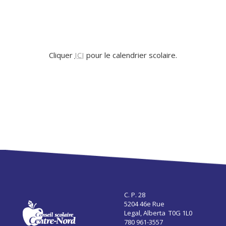
Cliquer
ICI
pour le calendrier scolaire.
C. P. 28
5204 46e Rue
Legal, Alberta T0G 1L0
780 961-3557