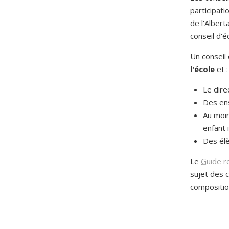
participat
de l'Albert
conseil d'é
Un conseil
l'école
et :
Le direc
Des en
Au moin
enfant i
Des élè
Le
Guide re
sujet des c
composition