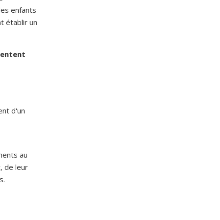
des enfants
t établir un
uentent
ent d'un
ments au
, de leur
s.